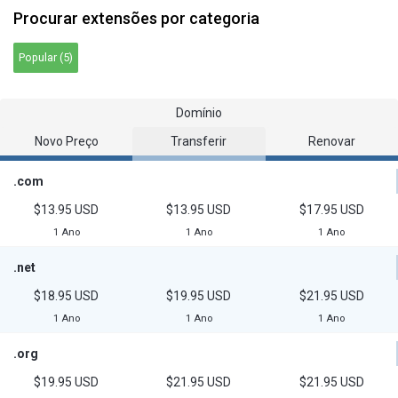
Procurar extensões por categoria
Popular (5)
Domínio
Novo Preço
Transferir
Renovar
.com
$13.95 USD
$13.95 USD
$17.95 USD
1 Ano
1 Ano
1 Ano
.net
$18.95 USD
$19.95 USD
$21.95 USD
1 Ano
1 Ano
1 Ano
.org
$19.95 USD
$21.95 USD
$21.95 USD